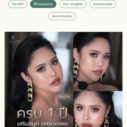
Facelift
Rhinoplasty
Our insights
testimonials
สาระความสวย