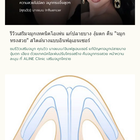
รีวิวเสริมจมูกเทคนิคโอเพ่น แก้ปลายบาง งุ้มตก คืน "จมูก
ทรงสวย" สไตล์นางแบบอินฟลูเอนเซอร์
ชมรีวิวเสริมจมูก คุณวิว นางแบบ/อินฟลูเอนเซอร์ แก้ปัญหาจมูกปลายบาง
งุ้มตก เอียง ด้วยเทคนิคโอเพ่นปรับโครงสร้าง คืนจมูกทรงสวย หน้าหวาน
ละมุน ที่ ALINE Clinic เสริมจมูกโคราช