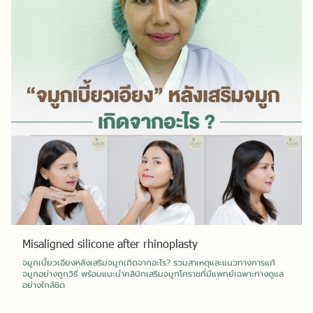
Misaligned silicone after rhinoplasty
จมูกเบี้ยวเอียงหลังเสริมจมูกเกิดจากอะไร? รวมสาเหตุและแนวทางการแก้
จมูกอย่างถูกวิธี พร้อมแนะนำคลินิกเสริมจมูกโคราชที่มีแพทย์เฉพาะทางดูแล
อย่างใกล้ชิด