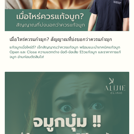
เมื่อไหร่ควรแก้จมูก? สัญญาณที่บ่งบอกว่าควรแก้จมูก
แก้จมูกเมื่อไหร่ดี? เช็กสัญญาณว่าควรแก้จมูก พร้อมแนะนำเทคนิคแก้จมูก
Open และ Close ความแตกต่าง ข้อดี-ข้อเสีย รีวิวแก้จมูก และราคาการแก้
จมูก อ่านก่อนตัดสินใจ!