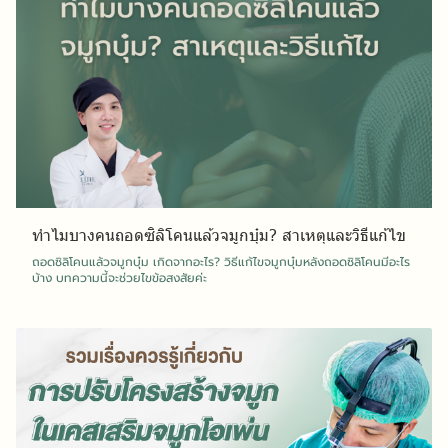
ทำไมบางคนถอดซิลิโคนแล้วจมูกบุ๋ม? สาเหตุและวิธีแก้ไข
ถอดซิลิโคนแล้วจมูกบุ๋ม เกิดจากอะไร? วิธีแก้ไขจมูกบุ๋มหลังถอดซิลิโคนมีอะไร
บ้าง บทความนี้จะช่วยไขข้อสงสัยค่ะ