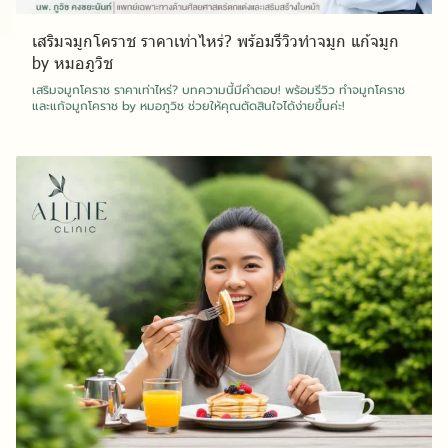
เสริมจมูกโคราช ราคาเท่าไหร่? พร้อมรีวิวทำจมูก แก้จมูก
by หมอภูวิช
เสริมจมูกโคราช ราคาเท่าไหร่? บทความนี้มีคำตอบ! พร้อมรีวิว ทำจมูกโคราช
และแก้จมูกโคราช by หมอภูวิช ช่วยให้คุณตัดสินใจได้ง่ายขึ้นค่ะ!