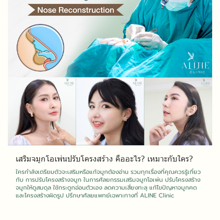
เสริมจมูกโอเพ่นปรับโครงสร้าง คืออะไร? เหมาะกับใคร?
ใครกำลังเตรียมตัวจะเสริมหรือแก้จมูกต้องอ่าน รวมทุกเรื่องที่คุณควรรู้เกี่ยว
กับ การปรับโครงสร้างจมูก ในการศัลยกรรมเสริมจมูกโอเพ่น ปรับโครงสร้าง
จมูกให้ดูสมดุล ใช้กระดูกอ่อนตัวเอง ลดความเสี่ยงทะลุ แก้ไขปัญหาจมูกคด
และโครงสร้างผิดรูป ปรึกษาศัลยแพทย์เฉพาะทางที่ ALINE Clinic