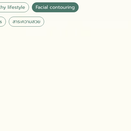
hy lifestyle
Facial contouring
s
สาระความสวย