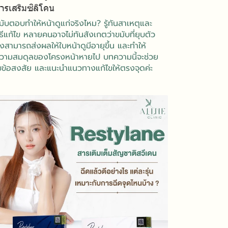
ารเสริมซิลิโคน
มับตอบทำให้หน้าดูแก่จริงไหม? รู้ทันสาเหตุและ
ิธีแก้ไข หลายคนอาจไม่ทันสังเกตว่าขมับที่ยุบตัว
งสามารถส่งผลให้ใบหน้าดูมีอายุขึ้น และทำให้
วามสมดุลของโครงหน้าหายไป บทความนี้จะช่วย
ขข้อสงสัย และแนะนำแนวทางแก้ไขให้ตรงจุดค่ะ