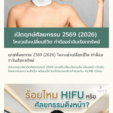
ฤกษ์ศัลยกรรม 2569 (2026) โหงวเฮ้งเปลี่ยนชีวิต ทำดีออ
ร่าจับเรียกทรัพย์
อัปเดตฤกษ์ผ่าตัดศัลยกรรมปี 2569 ฤกษ์ดีเปลี่ยนโหงวเฮ้ง เพิ่มออร่า เปิดรับ
โชคลาภและความสำเร็จ พร้อมเช็กวันดีก่อนจองคิวทำสวยกับ ALINE Clinic