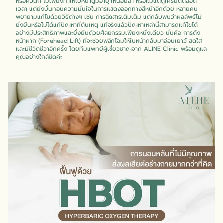
หรือคิ้วตก ไม่เพียงทำให้ใบหน้าดูมีอายุ เหนื่อยล้า หรือแม้แต่ดูเครียดตลอด
เวลา แต่ยังบั่นทอนความมั่นใจในการแสดงออกทางสีหน้าอีกด้วย หลายคน
พยายามแก้ไขด้วยวิธีต่างๆ เช่น การฉีดสารเติมเต็ม แต่กลับพบว่าผลลัพธ์ไม่
ยั่งยืนหรือไม่ได้แก้ปัญหาที่ต้นเหตุ แท้จริงแล้วปัญหาเหล่านี้สามารถแก้ไขได้
อย่างมีประสิทธิภาพและยั่งยืนด้วยศัลยกรรมเพียงหนึ่งเดียว นั่นคือ การดึง
หน้าผาก (Forehead Lift) ที่จะช่วยพลิกโฉมให้ใบหน้ากลับมาอ่อนเยาว์ สดใส
และมีชีวิตชีวาอีกครั้ง โดยทีมแพทย์ผู้เชี่ยวชาญจาก ALINE Clinic พร้อมดูแล
คุณอย่างใกล้ชิดค่ะ