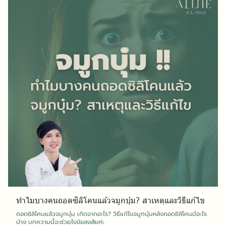
ทำไมบางคนถอดซิลิโคนแล้วจมูกบุ๋ม? สาเหตุและวิธีแก้ไข
ถอดซิลิโคนแล้วจมูกบุ๋ม เกิดจากอะไร? วิธีแก้ไขจมูกบุ๋มหลังถอดซิลิโคนมีอะไร
บ้าง บทความนี้จะช่วยไขข้อสงสัยค่ะ