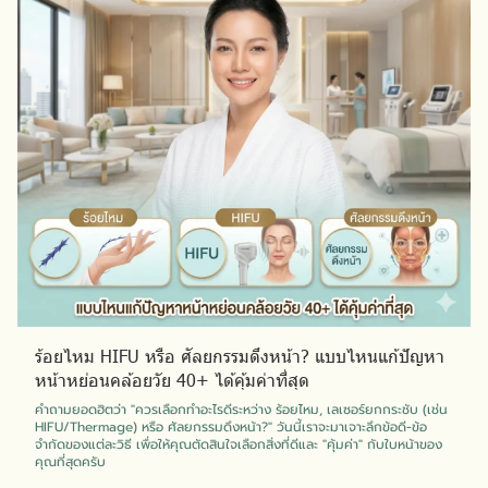
ร้อยไหม HIFU หรือ ศัลยกรรมดึงหน้า? แบบไหนแก้ปัญหา
หน้าหย่อนคล้อยวัย 40+ ได้คุ้มค่าที่สุด
คำถามยอดฮิตว่า "ควรเลือกทำอะไรดีระหว่าง ร้อยไหม, เลเซอร์ยกกระชับ (เช่น
HIFU/Thermage) หรือ ศัลยกรรมดึงหน้า?" วันนี้เราจะมาเจาะลึกข้อดี-ข้อ
จำกัดของแต่ละวิธี เพื่อให้คุณตัดสินใจเลือกสิ่งที่ดีและ "คุ้มค่า" กับใบหน้าของ
คุณที่สุดครับ