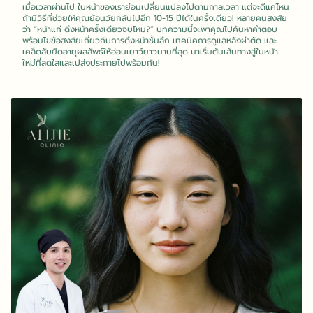
เมื่อเวลาผ่านไป ใบหน้าของเราย่อมเปลี่ยนแปลงไปตามกาลเวลา แต่จะดีแค่ไหน
ถ้ามีวิธีที่ช่วยให้คุณย้อนวัยกลับไปอีก 10-15 ปีได้ในครั้งเดียว! หลายคนสงสัย
ว่า “หน้าแก่ ดึงหน้าครั้งเดียวจบไหม?” บทความนี้จะพาคุณไปค้นหาคำตอบ
พร้อมไขข้อสงสัยเกี่ยวกับการดึงหน้าชั้นลึก เทคนิคการดูแลหลังผ่าตัด และ
เคล็ดลับยืดอายุผลลัพธ์ให้อ่อนเยาว์ยาวนานที่สุด มาเริ่มต้นเส้นทางสู่ใบหน้า
ใหม่ที่สดใสและเปล่งประกายไปพร้อมกัน!