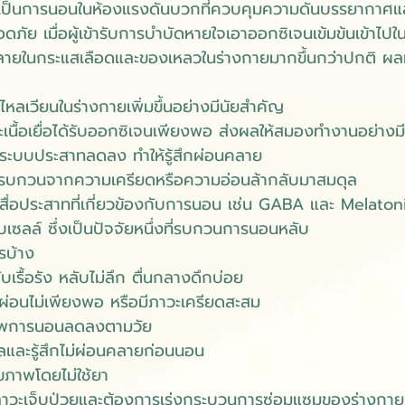
ป็นการนอนในห้องแรงดันบวกที่ควบคุมความดันบรรยากาศแล
ภัย เมื่อผู้เข้ารับการบำบัดหายใจเอาออกซิเจนเข้มข้นเข้าไปใน
ายในกระแสเลือดและของเหลวในร่างกายมากขึ้นกว่าปกติ ผลที่
ไหลเวียนในร่างกายเพิ่มขึ้นอย่างมีนัยสำคัญ
นื้อเยื่อได้รับออกซิเจนเพียงพอ ส่งผลให้สมองทำงานอย่างม
ระบบประสาทลดลง ทำให้รู้สึกผ่อนคลาย
กรบกวนจากความเครียดหรือความอ่อนล้ากลับมาสมดุล
รสื่อประสาทที่เกี่ยวข้องกับการนอน เช่น GABA และ Melaton
เซลล์ ซึ่งเป็นปัจจัยหนึ่งที่รบกวนการนอนหลับ
รบ้าง
ลับเรื้อรัง หลับไม่ลึก ตื่นกลางดึกบ่อย
ักผ่อนไม่เพียงพอ หรือมีภาวะเครียดสะสม
ุณภาพการนอนลดลงตามวัย
งวลและรู้สึกไม่ผ่อนคลายก่อนนอน
สุขภาพโดยไม่ใช้ยา
วจากภาวะเจ็บป่วยและต้องการเร่งกระบวนการซ่อมแซมของร่างกาย