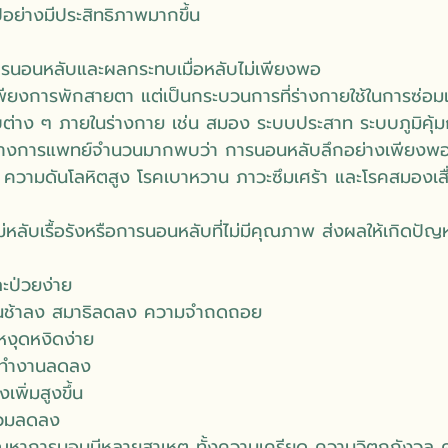
ปอย่างมีประสิทธิภาพมากขึ้น
นอนหลับและผลกระทบเมื่อหลับไม่เพียงพอ
พียงการพักสายตา แต่เป็นกระบวนการที่ร่างกายใช้ในการซ่อม
ต่าง ๆ ภายในร่างกาย เช่น สมอง ระบบประสาท ระบบภูมิคุ้ม
ยทางการแพทย์จำนวนมากพบว่า การนอนหลับลึกอย่างเพียงพอ
 ความดันโลหิตสูง โรคเบาหวาน ภาวะซึมเศร้า และโรคสมองเสื
่หลับเรื้อรังหรือการนอนหลับที่ไม่มีคุณภาพ ส่งผลให้เกิดปั
ละป่วยง่าย
นช้าลง สมาธิลดลง ความจำถดถอย
งุดหงิดง่าย
รทำงานลดลง
งเพิ่มสูงขึ้น
รวมลดลง
ิดปัญหาการนอนมีหลายสาเหตุ ทั้งความเครียด ความวิตกกังวล