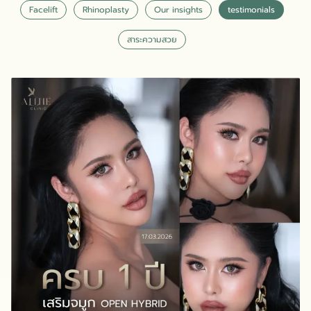
Facelift
Rhinoplasty
Our insights
testimonials
สาระความสวย