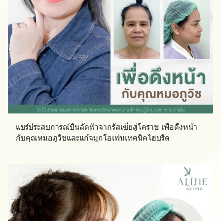
แชร์ประสบการณ์บินลัดฟ้าจากรัสเซียสู่โคราช เพื่อดึงหน้า
กับคุณหมอภูวิชและแก้จมูกโอเพ่นเทคนิคไฮบริด