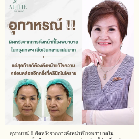
อุทาหรณ์ !! ผิดหวังจากการดึงหน้าที่โรงพยาบาลใน