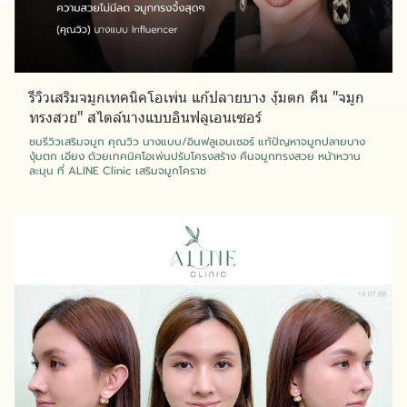
รีวิวเสริมจมูกเทคนิคโอเพ่น แก้ปลายบาง งุ้มตก คืน "จมูก
ทรงสวย" สไตล์นางแบบอินฟลูเอนเซอร์
ชมรีวิวเสริมจมูก คุณวิว นางแบบ/อินฟลูเอนเซอร์ แก้ปัญหาจมูกปลายบาง
งุ้มตก เอียง ด้วยเทคนิคโอเพ่นปรับโครงสร้าง คืนจมูกทรงสวย หน้าหวาน
ละมุน ที่ ALINE Clinic เสริมจมูกโคราช