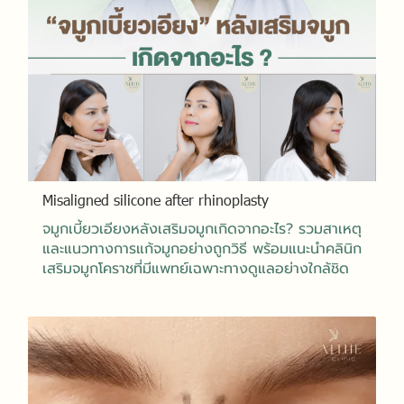
Misaligned silicone after rhinoplasty
จมูกเบี้ยวเอียงหลังเสริมจมูกเกิดจากอะไร? รวมสาเหตุ
และแนวทางการแก้จมูกอย่างถูกวิธี พร้อมแนะนำคลินิก
เสริมจมูกโคราชที่มีแพทย์เฉพาะทางดูแลอย่างใกล้ชิด