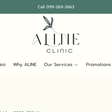
Call 099-269-2663
ียง
Why ALINE
Our Services
Promotions