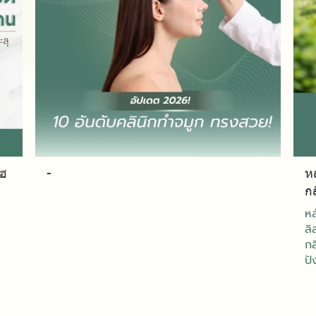
ไฮ
-
หล
กล
หล
ลิ
กล
ปั