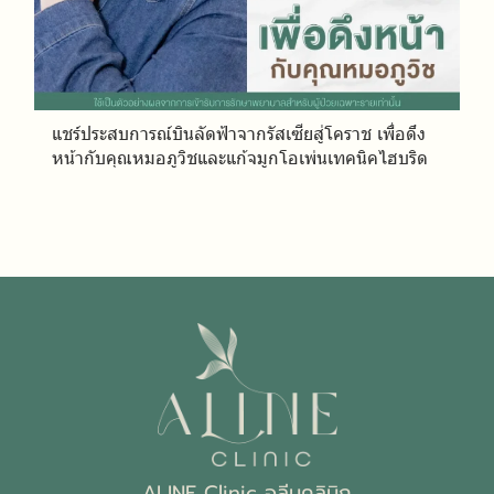
แชร์ประสบการณ์บินลัดฟ้าจากรัสเซียสู่โคราช เพื่อดึง
หน้ากับคุณหมอภูวิชและแก้จมูกโอเพ่นเทคนิคไฮบริด
ALINE Clinic อลีนคลินิก