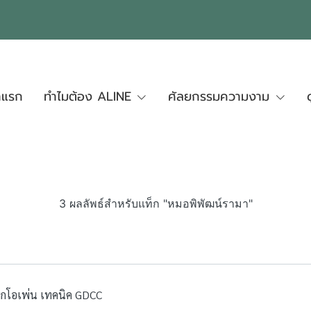
าแรก
ทำไมต้อง ALINE
ศัลยกรรมความงาม
3 ผลลัพธ์สำหรับแท็ก "หมอพิพัฒน์รามา"
มูกโอเพ่น เทคนิค GDCC