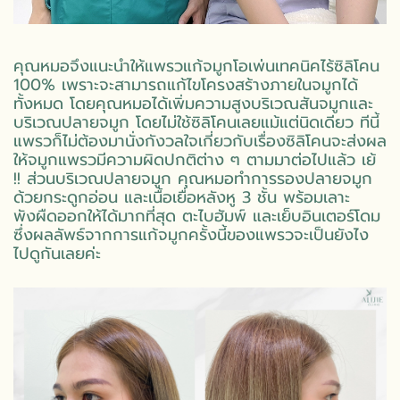
คุณหมอจึงแนะนำให้แพรวแก้จมูกโอเพ่นเทคนิคไร้ซิลิโคน
100% เพราะจะสามารถแก้ไขโครงสร้างภายในจมูกได้
ทั้งหมด โดยคุณหมอได้เพิ่มความสูงบริเวณสันจมูกและ
บริเวณปลายจมูก โดยไม่ใช้ซิลิโคนเลยแม้แต่นิดเดียว ทีนี้
แพรวก็ไม่ต้องมานั่งกังวลใจเกี่ยวกับเรื่องซิลิโคนจะส่งผล
ให้จมูกแพรวมีความผิดปกติต่าง ๆ ตามมาต่อไปแล้ว เย้
!! ส่วนบริเวณปลายจมูก คุณหมอทำการรองปลายจมูก
ด้วยกระดูกอ่อน และเนื้อเยื่อหลังหู 3 ชั้น พร้อมเลาะ
พังผืดออกให้ได้มากที่สุด ตะไบฮัมพ์ และเย็บอินเตอร์โดม
ซึ่งผลลัพธ์จากการแก้จมูกครั้งนี้ของแพรวจะเป็นยังไง
ไปดูกันเลยค่ะ