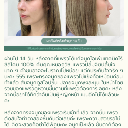
ผ่านไป 14 วัน หลังจากที่แพรวได้แก้จมูกโอเพ่นเทคนิคไร้
ซิลิโคน 100% กับคุณหมอภูวิช แพรวปลื้มจิตปลื้มใจ
มาก ๆ คำชมอาจจะโบราณไปหน่อย แต่ก็ประทับใจจริง ๆ
นะคะ 555 เพราะทรงจมูกของแพรวไม่แข็งทื่อเหมือนก่อน
ทำแล้ว สันจมูกดูสโลปขึ้น ปลายจมูกพุ่งละมุน ใบหน้าโดย
รวมของแพรวดูหวานขึ้นตามที่แพรวต้องการเลยค่ะ หลัง
จากนี้อย่าได้ทักว่าฉันเป็นผู้หญิงหน้าแมนอีกไม่ได้แล้วนะ
คะ
หลังจากทรงจมูกของแพรวเริ่มเข้าที่แล้ว จากนั้นแพรว
ตัดสินใจทำตาสองชั้นกันต่อเลยค่ะ เพราะความสวยรอไม่
ได้ คิดจะสวยก็อย่าได้พักนะคะ จมูกเป๊ะแล้ว ชั้นตาก็ต้อง