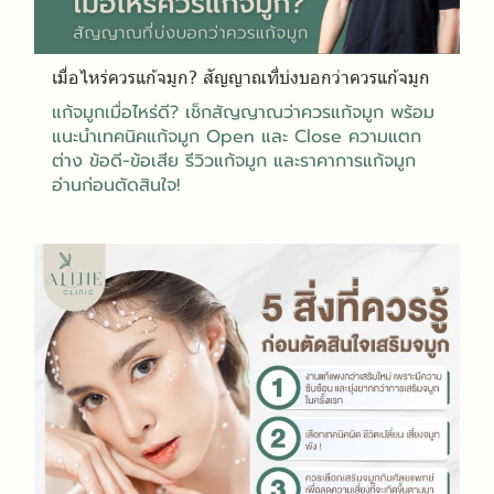
เมื่อไหร่ควรแก้จมูก? สัญญาณที่บ่งบอกว่าควรแก้จมูก
แก้จมูกเมื่อไหร่ดี? เช็กสัญญาณว่าควรแก้จมูก พร้อม
แนะนำเทคนิคแก้จมูก Open และ Close ความแตก
ต่าง ข้อดี-ข้อเสีย รีวิวแก้จมูก และราคาการแก้จมูก
อ่านก่อนตัดสินใจ!