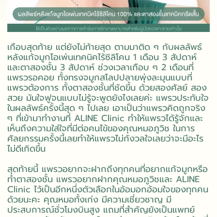
เกือบสุดท้าย แต่ยังไม่ท้ายสุด ตามมาติด ๆ กับผลลัพธ์
หลังแก้จมูกโอเพ่นเทคนิคไร้ซิลิโคน 1 เดือน 3 สัปดาห์
และตาสองชั้น 3 สัปดาห์ ช่วงเวลาเกือบ ๆ 2 เดือนที่
แพรวรอคอย ทั้งทรงจมูกสโลปปลายพุ่งละมุนแบบที่
แพรวต้องการ ทั้งตาสองชั้นที่ชัดขึ้น ด้วยสองศัลย์ สอง
สวย มันใจฟูจนแบบไม่รู้จะพูดยังไงเลยค่ะ แพรวประทับใจ
ในผลลัพธ์ครั้งนี้สุด ๆ ไปเลย เอาเป็นว่าแพรวคิดถูกจริง
ๆ ที่เข้ามาทำงานที่ ALINE Clinic ทำให้แพรวได้รู้จักและ
เห็นถึงความใส่ใจที่มีต่อคนไข้ของคุณหมอภูวิช ในการ
ศัลยกรรมครั้งนี้เลยทำให้แพรวไม่กังวลใจเลยว่าจะมีอะไร
ไม่ดีเกิดขึ้น
สุดท้ายนี้ แพรวอยากจะฝากถึงทุกคนที่อยากแก้จมูกหรือ
ทำตาสองชั้น แพรวอยากฝากคุณหมอภูวิชและ ALINE
Clinic ไว้เป็นอีกหนึ่งตัวเลือกในอ้อมอกอ้อมใจของทุกคน
ด้วยนะคะ คุณหมอทั้งเก่ง มีความเชี่ยวชาญ มี
ประสบการณ์ชั่วโมงบินสูง แถมที่สำคัญยังเป็นแพทย์