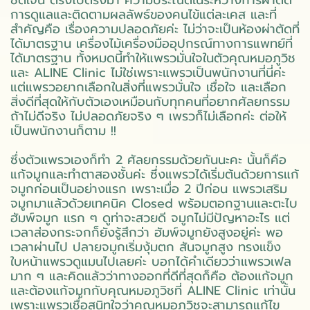
การดูแลและติดตามผลลัพธ์ของคนไข้แต่ละเคส และที่
สำคัญคือ เรื่องความปลอดภัยค่ะ ไม่ว่าจะเป็นห้องผ่าตัดที่
ได้มาตรฐาน เครื่องไม้เครื่องมืออุปกรณ์ทางการแพทย์ที่
ได้มาตรฐาน ทั้งหมดนี้ทำให้แพรวมั่นใจในตัวคุณหมอภูวิช
และ ALINE Clinic ไม่ใช่เพราะแพรวเป็นพนักงานที่นี่ค่ะ
แต่แพรวอยากเลือกในสิ่งที่แพรวมั่นใจ เชื่อใจ และเลือก
สิ่งดีที่สุดให้กับตัวเองเหมือนกับทุกคนที่อยากศัลยกรรม
ถ้าไม่ดีจริง ไม่ปลอดภัยจริง ๆ เพรวก็ไม่เลือกค่ะ ต่อให้
เป็นพนักงานก็ตาม !!
ซึ่งตัวแพรวเองก็ทำ 2 ศัลยกรรมด้วยกันนะคะ นั้นก็คือ
แก้จมูกและทำตาสองชั้นค่ะ ซึ่งแพรวได้เริ่มต้นด้วยการแก้
จมูกก่อนเป็นอย่างแรก เพราะเมื่อ 2 ปีก่อน แพรวเสริม
จมูกมาแล้วด้วยเทคนิค Closed พร้อมตอกฐานและตะไบ
ฮัมพ์จมูก แรก ๆ ดูท่าจะสวยดี จมูกไม่มีปัญหาอะไร แต่
เวลาส่องกระจกก็ยังรู้สึกว่า ฮัมพ์จมูกยังสูงอยู่ค่ะ พอ
เวลาผ่านไป ปลายจมูกเริ่มงุ้มตก สันจมูกสูง ทรงแข็ง
ใบหน้าแพรวดูแมนไปเลยค่ะ บอกได้คำเดียวว่าแพรวเฟล
มาก ๆ และคิดแล้วว่าทางออกที่ดีที่สุดก็คือ ต้องแก้จมูก
และต้องแก้จมูกกับคุณหมอภูวิชที่ ALINE Clinic เท่านั้น
เพราะแพรวเชื่อสนิทใจว่าคุณหมอภูวิชจะสามารถแก้ไข