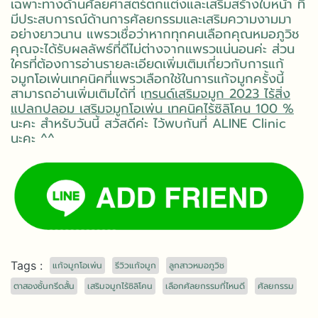
เฉพาะทางด้านศัลยศาสตร์ตกแต่งและเสริมสร้างใบหน้า ที่
มีประสบการณ์ด้านการศัลยกรรมและเสริมความงามมา
อย่างยาวนาน แพรวเชื่อว่าหากทุกคนเลือกคุณหมอภูวิช
คุณจะได้รับผลลัพธ์ที่ดีไม่ต่างจากแพรวแน่นอนค่ะ ส่วน
ใครที่ต้องการอ่านรายละเอียดเพิ่มเติมเกี่ยวกับการแก้
จมูกโอเพ่นเทคนิคที่แพรวเลือกใช้ในการแก้จมูกครั้งนี้
สามารถอ่านเพิ่มเติมได้ที่ เ
ทรนด์เสริมจมูก 2023 ไร้สิ่ง
แปลกปลอม เสริมจมูกโอเพ่น เทคนิคไร้ซิลิโคน 100 %
นะคะ สำหรับวันนี้ สวัสดีค่ะ ไว้พบกันที่ ALINE Clinic
นะคะ ^^
Tags :
แก้จมูกโอเพ่น
รีวิวแก้จมูก
ลูกสาวหมอภูวิช
ตาสองชั้นกรีดสั้น
เสริมจมูกไร้ซิลิโคน
เลือกศัลยกรรมที่ไหนดี
ศัลยกรรม