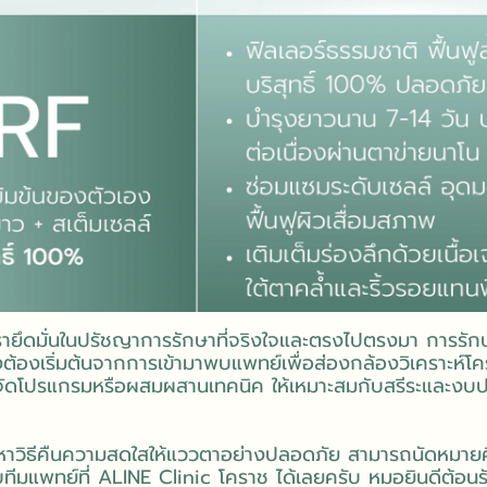
 เรายึดมั่นในปรัชญาการรักษาที่จริงใจและตรงไปตรงมา การร
ต้องเริ่มต้นจากการเข้ามาพบแพทย์เพื่อส่องกล้องวิเคราะห์โคร
่อจัดโปรแกรมหรือผสมผสานเทคนิค ให้เหมาะสมกับสรีระและ
วิธีคืนความสดใสให้แววตาอย่างปลอดภัย สามารถนัดหมายคิวล
ทีมแพทย์ที่ ALINE Clinic โคราช ได้เลยครับ หมอยินดีต้อน