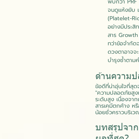
พบกว่า PRF ค
จนดูแห้งยับ 
(Platelet-Ri
อย่างมีประส
สาร Growth F
ทว่าข้อจำกัด
ดวงตาอาจจะม
บำรุงซ้ำตาม
ด้านความปล
ข้อดีที่น่าอุ่นใจ
"ความปลอดภัยสูงม
ระดับสูง เนื่องจาก
สารเคมีตกค้าง หรื
น้อยชั่วคราวบริเว
บทสรุปจาก 
ผลที่สุด?