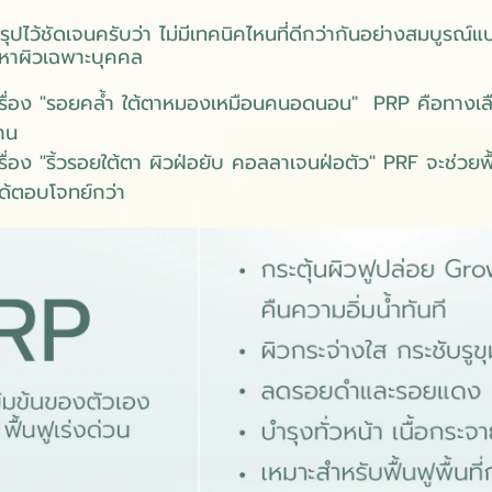
ุปไว้ชัดเจนครับว่า ไม่มีเทคนิคไหนที่ดีกว่ากันอย่างสมบูรณ์แ
ัญหาผิวเฉพาะบุคคล
รื่อง "รอยคล้ำ ใต้ตาหมองเหมือนคนอดนอน" PRP คือทางเลือ
าน
ื่อง "ริ้วรอยใต้ตา ผิวฝ่อยับ คอลลาเจนฝ่อตัว" PRF จะช่วยฟื้น
ได้ตอบโจทย์กว่า