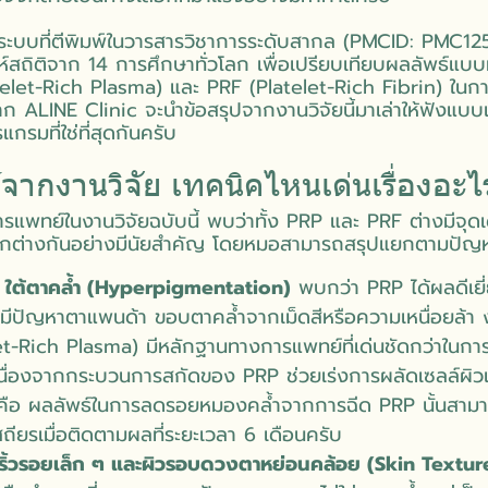
ชิงระบบที่ตีพิมพ์ในวารสารวิชาการระดับสากล (PMCID: PMC1
์สถิติจาก 14 การศึกษาทั่วโลก เพื่อเปรียบเทียบผลลัพธ์แบบ
telet-Rich Plasma) และ PRF (Platelet-Rich Fibrin) ในกา
ก ALINE Clinic จะนำข้อสรุปจากงานวิจัยนี้มาเล่าให้ฟังแบบเข
กรมที่ใช่ที่สุดกันครับ
์จากงานวิจัย เทคนิคไหนเด่นเรื่องอะไ
แพทย์ในงานวิจัยฉบับนี้ พบว่าทั้ง PRP และ PRF ต่างมีจุด
กต่างกันอย่างมีนัยสำคัญ โดยหมอสามารถสรุปแยกตามปัญหาผ
 ใต้ตาคล้ำ (Hyperpigmentation)
พบกว่า PRP ได้ผลดีเยี
ี่มีปัญหาตาแพนด้า ขอบตาคล้ำจากเม็ดสีหรือความเหนื่อยล้า งา
t-Rich Plasma) มีหลักฐานทางการแพทย์ที่เด่นชัดกว่าในการ
ื่องจากกระบวนการสกัดของ PRP ช่วยเร่งการผลัดเซลล์ผิวแ
ัญคือ ผลลัพธ์ในการลดรอยหมองคล้ำจากการฉีด PRP นั้นสามา
สถียรเมื่อติดตามผลที่ระยะเวลา 6 เดือนครับ
 ริ้วรอยเล็ก ๆ และผิวรอบดวงตาหย่อนคล้อย (Skin Textu