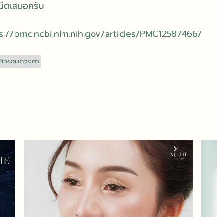
ณีตเสมอครับ
s://pmc.ncbi.nlm.nih.gov/articles/PMC12587466/
ผิวรอบดวงตา