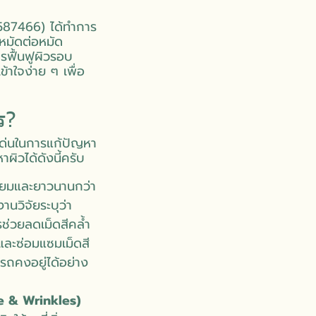
2587466) ได้ทำการ
หมัดต่อหมัด
รฟื้นฟูผิวรอบ
้าใจง่าย ๆ เพื่อ
ร?
เด่นในการแก้ปัญหา
ิวได้ดังนี้ครับ
่ยมและยาวนานกว่า
นวิจัยระบุว่า
ช่วยลดเม็ดสีคล้ำ
ละซ่อมแซมเม็ดสี
รถคงอยู่ได้อย่าง
re & Wrinkles)