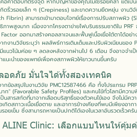
ือคำตอบที่ตรงจุด หากปัญหาของคุณไม่ใช่รอยคล้ำ แต่เป็นผิว
เกิดริ้วรอยเล็ก ๆ (Crepiness) และขาดความยืดหยุ่น งานวิ
ch Fibrin) สามารถเข้ามาตอบโจทย์เรื่องการปรับสภาพผิว (S
ิทธิภาพสูงมาก เนื่องจากโครงตาข่ายไฟบรินธรรมชาติใน PRF 
actor ออกมาสร้างคอลลาเจนและฟื้นฟูเนื้อเยื่อใต้ตาได้อย่างต
จากงานวิจัยระบุว่า ผลลัพธ์การเติมเต็มและปรับผิวเนียนขอ
ีแนวโน้มค่อย ๆ ลดลงหลังจากผ่านไป 6 เดือน จึงอาจจำเป็น
คำแนะนำของแพทย์เพื่อคงสภาพผิวให้ยาวนานขึ้นครับ
อดภัย มั่นใจได้ทั้งสองเทคนิค
ที่สุดจากข้อสรุปในงานวิจัย PMC12587466 คือ ทั้งโปรแกรม PR
าก" (Favorable Safety Profiles) และคนไข้ทั่วโลกมีความ
เป็นสารสกัดที่มาจากเลือดบริสุทธิ์ของตัวคนไข้เอง จึงไม่มีคว
อเกิดสภาวะเนื้อเยื่อตาย และอาการข้างเคียงที่พบมีเพียงอากา
ณรอยเข็ม ซึ่งสามารถหายเป็นปกติได้เองในเวลาอันรวดเร็วครั
ALINE Clinic: เลือกแบบไหนให้คุ้มค