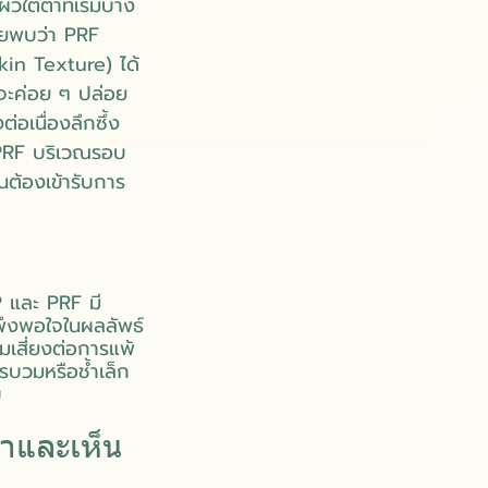
ใต้ตาที่เริ่มบาง
จัยพบว่า PRF
kin Texture) ได้
จะค่อย ๆ ปล่อย
่อเนื่องลึกซึ้ง
ง PRF บริเวณรอบ
ต้องเข้ารับการ
P และ PRF มี
พึงพอใจในผลลัพธ์
ามเสี่ยงต่อการแพ้
รบวมหรือช้ำเล็ก
บ
่าและเห็น