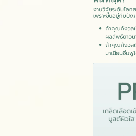
งานวิจัยระดับโลกสร
เพราะขึ้นอยู่กับป
ถ้าคุณกังวลเ
ผลลัพธ์ยาวน
ถ้าคุณกังวลเร
มาเนียนอิ่มฟู