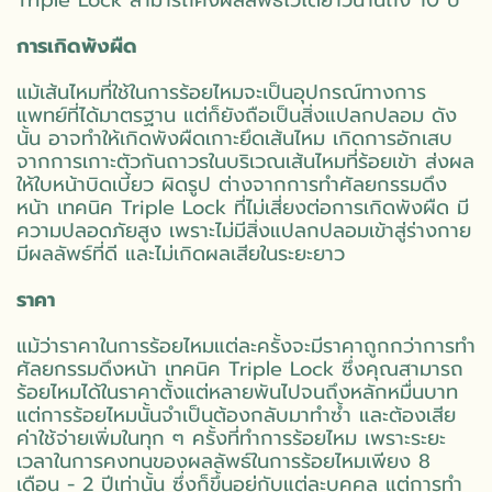
Triple Lock สามารถคงผลลัพธ์ไว้ได้ยาวนานถึง 10 ปี
การเกิดพังผืด
แม้เส้นไหมที่ใช้ในการร้อยไหมจะเป็นอุปกรณ์ทางการ
แพทย์ที่ได้มาตรฐาน แต่ก็ยังถือเป็นสิ่งแปลกปลอม ดัง
นั้น อาจทำให้เกิดพังผืดเกาะยึดเส้นไหม เกิดการอักเสบ
จากการเกาะตัวกันถาวรในบริเวณเส้นไหมที่ร้อยเข้า ส่งผล
ให้ใบหน้าบิดเบี้ยว ผิดรูป ต่างจากการทำศัลยกรรมดึง
หน้า เทคนิค Triple Lock ที่ไม่เสี่ยงต่อการเกิดพังผืด มี
ความปลอดภัยสูง เพราะไม่มีสิ่งแปลกปลอมเข้าสู่ร่างกาย
มีผลลัพธ์ที่ดี และไม่เกิดผลเสียในระยะยาว
ราคา
แม้ว่าราคาในการร้อยไหมแต่ละครั้งจะมีราคาถูกกว่าการทำ
ศัลยกรรมดึงหน้า เทคนิค Triple Lock ซึ่งคุณสามารถ
ร้อยไหมได้ในราคาตั้งแต่หลายพันไปจนถึงหลักหมื่นบาท
แต่การร้อยไหมนั้นจำเป็นต้องกลับมาทำซ้ำ และต้องเสีย
ค่าใช้จ่ายเพิ่มในทุก ๆ ครั้งที่ทำการร้อยไหม เพราะระยะ
เวลาในการคงทนของผลลัพธ์ในการร้อยไหมเพียง 8
เดือน - 2 ปีเท่านั้น ซึ่งก็ขึ้นอยู่กับแต่ละบุคคล แต่การทำ