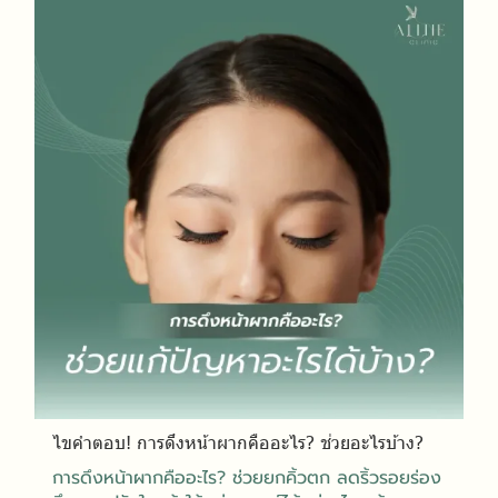
ไขคำตอบ! การดึงหน้าผากคืออะไร? ช่วยอะไรบ้าง?
การดึงหน้าผากคืออะไร? ช่วยยกคิ้วตก ลดริ้วรอยร่อง