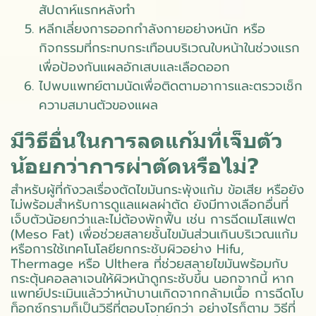
สัปดาห์แรกหลังทำ
หลีกเลี่ยงการออกกำลังกายอย่างหนัก หรือ
กิจกรรมที่กระทบกระเทือนบริเวณใบหน้าในช่วงแรก
เพื่อป้องกันแผลอักเสบและเลือดออก
ไปพบแพทย์ตามนัดเพื่อติดตามอาการและตรวจเช็ก
ความสมานตัวของแผล
มีวิธีอื่นในการลดแก้มที่เจ็บตัว
น้อยกว่าการผ่าตัดหรือไม่?
สำหรับผู้ที่กังวลเรื่องตัดไขมันกระพุ้งแก้ม ข้อเสีย หรือยัง
ไม่พร้อมสำหรับการดูแลแผลผ่าตัด ยังมีทางเลือกอื่นที่
เจ็บตัวน้อยกว่าและไม่ต้องพักฟื้น เช่น การฉีดเมโสแฟต
(Meso Fat) เพื่อช่วยสลายชั้นไขมันส่วนเกินบริเวณแก้ม
หรือการใช้เทคโนโลยียกกระชับผิวอย่าง Hifu,
Thermage หรือ Ulthera ที่ช่วยสลายไขมันพร้อมกับ
กระตุ้นคอลลาเจนให้ผิวหน้าดูกระชับขึ้น นอกจากนี้ หาก
แพทย์ประเมินแล้วว่าหน้าบานเกิดจากกล้ามเนื้อ การฉีดโบ
ท็อกซ์กรามก็เป็นวิธีที่ตอบโจทย์กว่า อย่างไรก็ตาม วิธีที่