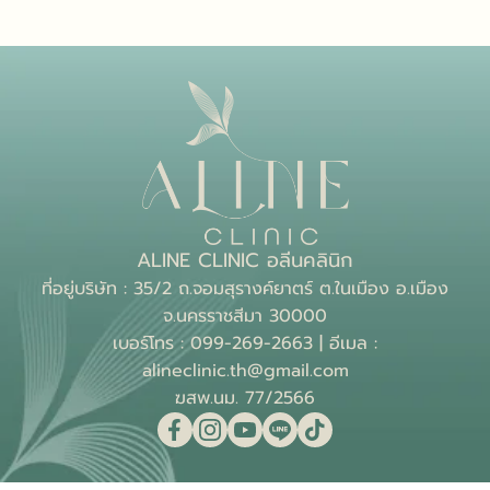
ALINE CLINIC อลีนคลินิก
ที่อยู่บริษัท : 35/2 ถ.จอมสุรางค์ยาตร์ ต.ในเมือง อ.เมือง
จ.นครราชสีมา 30000
เบอร์โทร : 099-269-2663 | อีเมล :
alineclinic.th@gmail.com
ฆสพ.นม. 77/2566