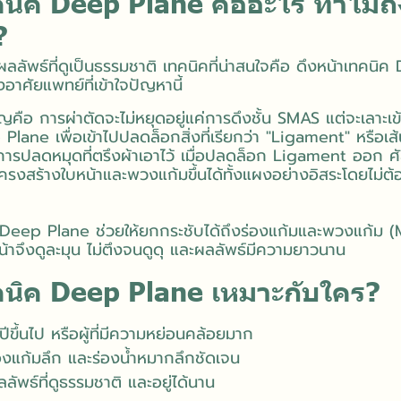
คนิค Deep Plane คืออะไร ทำไมถึง
?
รผลลัพธ์ที่ดูเป็นธรรมชาติ เทคนิคที่น่าสนใจคือ ดึงหน้าเทคนิ
งอาศัยแพทย์ที่เข้าใจปัญหานี้
ือ การผ่าตัดจะไม่หยุดอยู่แค่การดึง
ชั้น SMAS
แต่จะเลาะเข
p Plane เพื่อเข้าไปปลดล็อกสิ่งที่เรียกว่า "Ligament" หรือเส้น
นการปลดหมุดที่ตรึงผ้าเอาไว้ เมื่อปลดล็อก Ligament ออก 
รงสร้างใบหน้าและพวงแก้มขึ้นได้ทั้งแผงอย่างอิสระโดยไม่
 Deep Plane ช่วยให้ยกกระชับได้ถึงร่องแก้มและพวงแก้ม (M
น้าจึงดูละมุน ไม่ตึงจนดูดุ และผลลัพธ์มีความยาวนาน
คนิค Deep Plane เหมาะกับใคร?
0 ปีขึ้นไป หรือผู้ที่มีความหย่อนคล้อยมาก
ร่องแก้มลึก และร่องน้ำหมากลึกชัดเจน
ผลลัพธ์ที่ดูธรรมชาติ และอยู่ได้นาน