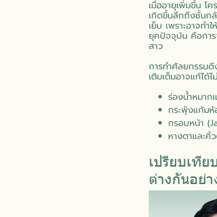
เมื่ออายุเพิ่มขึ้น
เกิดขึ้นลึกถึงชั้น
เย็บ เพราะอาจทำให
ยุคปัจจุบัน คือการ
สาว
การทำศัลยกรรมดึงห
เติมเต็มอาจแก้ได้ไ
ร่องน้ำหมากแ
กระพุ้งแก้มห้
กรอบหน้า (Ja
หางตาและคิ้วต
เปรียบเทีย
ต่างกันอย่า