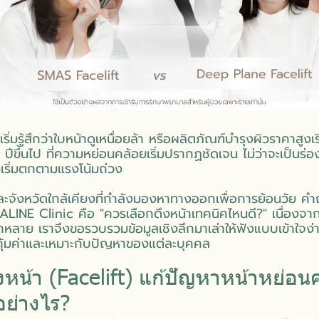
ริ่มรู้สึกว่าใบหน้าดูเหนื่อยล้า หรือผลิตภัณฑ์บำรุงผิวราคาสูง
ปีขึ้นไป ที่ความหย่อนคล้อยเริ่มปรากฏชัดเจน ไม่ว่าจะเป็นร่
ี่เริ่มตกตามแรงโน้มถ่วง
จังหวัดใกล้เคียงที่กำลังมองหาทางออกเพื่อการย้อนวัย คำถ
ี่ ALINE Clinic คือ "ควรเลือกดึงหน้าเทคนิคไหนดี?" เนื่องจาก
ลาย เราจึงขอรวบรวมข้อมูลเชิงลึกมาเล่าให้ฟังแบบเข้าใจง่
ี่คุ้มค่าและเหมาะกับปัญหาของแต่ละบุคคล
งหน้า (Facelift) แก้ปัญหาหน้าหย่อนค
อย่างไร?