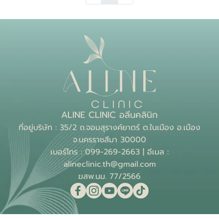
ALINE CLINIC อลีนคลินิก
ที่อยู่บริษัท : 35/2 ถ.จอมสุรางค์ยาตร์ ต.ในเมือง อ.เมือง
จ.นครราชสีมา 30000
เบอร์โทร : 099-269-2663 | อีเมล :
alineclinic.th@gmail.com
ฆสพ.นม. 77/2566