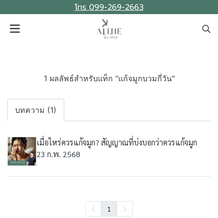
โทร 099-269-2663
1 ผลลัพธ์สำหรับแท็ก "แก้จมูกบวมกี่วัน"
บทความ (1)
เมื่อไหร่ควรแก้จมูก? สัญญาณที่บ่งบอกว่าควรแก้จมูก
23 ก.พ. 2568
1