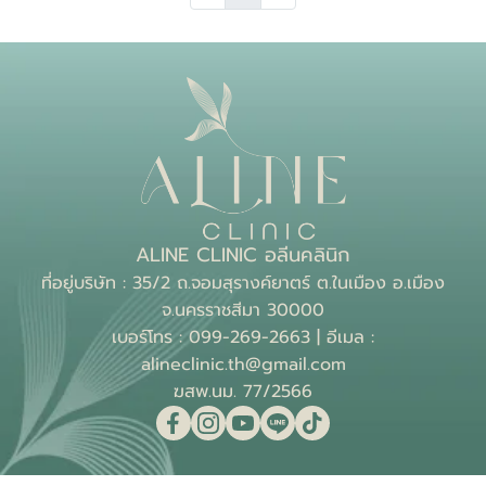
ALINE CLINIC อลีนคลินิก
ที่อยู่บริษัท : 35/2 ถ.จอมสุรางค์ยาตร์ ต.ในเมือง อ.เมือง
จ.นครราชสีมา 30000
เบอร์โทร : 099-269-2663 | อีเมล :
alineclinic.th@gmail.com
ฆสพ.นม. 77/2566