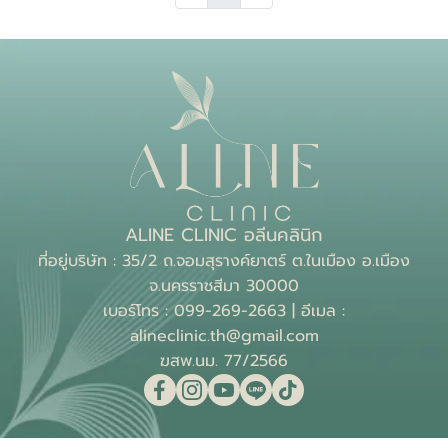
ALINE CLINIC อลีนคลินิก
ที่อยู่บริษัท : 35/2 ถ.จอมสุรางค์ยาตร์ ต.ในเมือง อ.เมือง
จ.นครราชสีมา 30000
เบอร์โทร : 099-269-2663 | อีเมล :
alineclinic.th@gmail.com
ฆสพ.นม. 77/2566