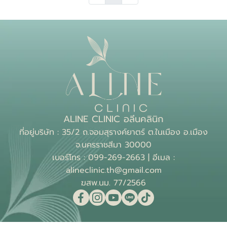
ALINE CLINIC อลีนคลินิก
ที่อยู่บริษัท : 35/2 ถ.จอมสุรางค์ยาตร์ ต.ในเมือง อ.เมือง
จ.นครราชสีมา 30000
เบอร์โทร : 099-269-2663 | อีเมล :
alineclinic.th@gmail.com
ฆสพ.นม. 77/2566