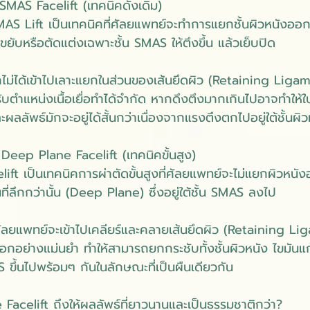
SMAS Facelift (เทคนิคดั้งเดิม)
AS Lift เป็นเทคนิคที่ศัลยแพทย์จะทำการแยกชั้นผิวหนังออ
ยับหรือตัดแต่งเฉพาะชั้น SMAS ให้ตึงขึ้น แล้วเย็บปิด
กไม่ได้เข้าไปเลาะแยกในส่วนของเส้นยึดผิว (Retaining Ligame
บตำแหน่งเนื้อเยื่อทำได้จำกัด หากดึงตึงมากเกินไปอาจทำให้ใบห
ะผลลัพธ์มักจะอยู่ได้สั้นกว่าเนื่องจากแรงตึงตกไปอยู่ใต้ชั้นผ
Deep Plane Facelift (เทคนิคขั้นสูง)
ft เป็นเทคนิคการผ่าตัดขั้นสูงที่ศัลยแพทย์จะไม่แยกผิวหน
้นที่ลึกกว่านั้น (Deep Plane) ซึ่งอยู่ใต้ชั้น SMAS ลงไป
ยแพทย์จะเข้าไปเคลียร์และคลายเส้นยึดผิว (Retaining Liga
ออกอย่างแม่นยำ ทำให้สามารถยกกระชับทั้งชั้นผิวหนัง ไขมันแ
 ขึ้นไปพร้อมๆ กันในลักษณะที่เป็นผืนเดียวกัน
acelift ถึงให้ผลลัพธ์ที่ยาวนานและเป็นธรรมชาติกว่า?