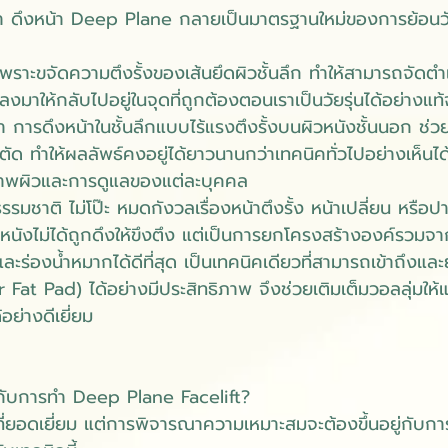
รทำ ดึงหน้า Deep Plane กลายเป็นมาตรฐานใหม่ของการย้อนว
เพราะขจัดความตึงรั้งของเส้นยึดผิวชั้นลึก ทำให้สามารถจัดตำ
ยลงมาให้กลับไปอยู่ในจุดที่ถูกต้องตอนเราเป็นวัยรุ่นได้อย่างแท้
 การดึงหน้าในชั้นลึกแบบไร้แรงตึงรั้งบนผิวหนังชั้นนอก ช
ัด ทำให้ผลลัพธ์คงอยู่ได้ยาวนานกว่าเทคนิคทั่วไปอย่างเห็นได้
สภาพผิวและการดูแลของแต่ละบุคคล
ธรรมชาติ ไม่โป๊ะ หมดกังวลเรื่องหน้าตึงรั้ง หน้าเปลี่ยน หรือป
หนังไม่ได้ถูกดึงให้ขึงตึง แต่เป็นการยกโครงสร้างองค์รวมจา
ะร่องน้ำหมากได้ดีที่สุด เป็นเทคนิคเดียวที่สามารถเข้าถึงแล
Fat Pad) ได้อย่างมีประสิทธิภาพ จึงช่วยเติมเต็มวอลลุ่มให้แ
อย่างดีเยี่ยม
สมกับการทำ Deep Plane Facelift?
คที่ยอดเยี่ยม แต่การพิจารณาความเหมาะสมจะต้องขึ้นอยู่กับ