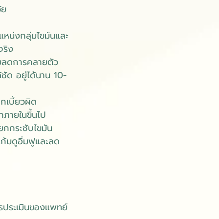
ัย
แหน่งกลุ่มไขมันและ
จริง
่วยลดการคลายตัว
ชัด อยู่ได้นาน 10-
ากเบี้ยวผิด
กภายในขึ้นไป
ะยกกระชับไขมัน
ก้มดูอิ่มฟูและลด
การประเมินของแพทย์