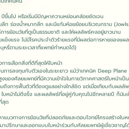
กับเทคนิคนี้
 40 ปีขึ้นไป หรือเริ่มมีปัญหาความหย่อนคล้อยชัดเจน
แก้มลึก ร่องน้ำหมากลึก และมีแก้มห้อยย้อยบริเวณกราม (Jowls
ธ์การย้อนวัยที่ดูเป็นธรรมชาติ และให้ผลลัพธ์คงอยู่ยาวนาน
กายแข็งแรง ไม่มีโรคประจำตัวร้ายแรงที่มีผลต่อการหายของแผล แ
ุหรี่ตามระยะเวลาที่แพทย์กำหนดได้)
ารเลือกสิ่งที่ดีที่สุดให้ใบหน้า
ป็นการลงทุนกับตัวเองในระยะยาว แม้ว่าเทคนิค Deep Plane 
สูงของศัลยแพทย์ที่มีความเข้าใจในกายวิภาคศาสตร์ใบหน้าเป็น
ถึงการฟื้นตัวที่ต้องดูแลอย่างใกล้ชิด แต่เมื่อเทียบกับผลลัพธ
ใบหน้าไม่ตึงรั้ง และผลลัพธ์ที่อยู่คู่กับคุณไปอีกหลายปี ก็นับ
ี่สุด
าแนวทางการย้อนวัยที่ปลอดภัยและตอบโจทย์โครงสร้างใบห
ามาปรึกษาและออกแบบใบหน้าร่วมกับศัลยแพทย์ผู้เชี่ยวชาญได้ท