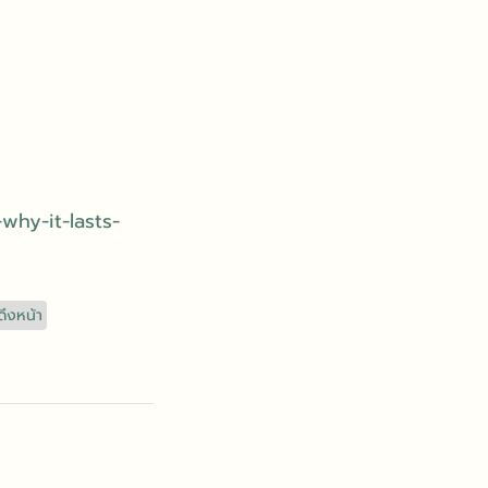
why-it-lasts-
ึงหน้า