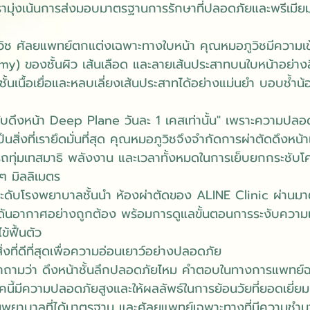
รามุ่งเน้นการส่งมอบมาตรฐานการรักษาที่ปลอดภัยและพรีเมียมที
ิช ศัลยแพทย์ตกแต่งเฉพาะทางใบหน้า คุณหมอภูวิชมีความเข
) ของชั้นผิว เส้นเลือด และลายเส้นประสาทบนใบหน้าอย่างลึ
นเนื้อเยื่อและหลบเลี่ยงเส้นประสาทได้อย่างแม่นยำ บอบช้ำ
รับดึงหน้า Deep Plane วันละ 1 เคสเท่านั้น" เพราะความปล
็นสิ่งที่เรายึดมั่นที่สุด คุณหมอภูวิชจึงจำกัดการผ่าตัดดึงหน
ารถทุ่มเทสมาธิ พลังงาน และเวลาทั้งหมดในการเย็บยกกระชับโ
กๆ มิลลิเมตร
ดับโรงพยาบาลชั้นนำ ห้องผ่าตัดของ ALINE Clinic ผ่านมา
ันอากาศอย่างถูกต้อง พร้อมการดูแลขั้นตอนการระงับควา
ข้ฟื้นตัว
ิ่งที่ดีที่สุดเพื่อความอ่อนเยาว์อย่างปลอดภัย
ำถามว่า ดึงหน้าชั้นลึกปลอดภัยไหม คำตอบในทางการแพทย์ฉ
ิคนี้มีความปลอดภัยสูงและให้ผลลัพธ์ในการย้อนวัยที่ยอดเยี่ย
านพยาบาลที่ได้มาตรฐาน และศัลยแพทย์เฉพาะทางที่มีความชำนาญ