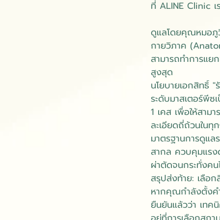
ที่ ALINE Clinic เ
ดูแลโดยคุณหมอภูว
กายวิภาค (Anatomy
สามารถทำการแยกชั้
สูงสุด
นโยบายเอกสิทธิ์ "
ระดับมาสเตอร์พีซเป
1 เคส เพื่อให้สาม
ละเอียดถี่ถ้วนในทุ
มาตรฐานการดูแลระ
สากล ควบคุมแรงด
ผ่าตัดจนกระทั่งคนไ
สรุปส่งท้าย: เลือกส
หากคุณกำลังตั้งค
ยืนยันแล้วว่า เทคน
อยู่ที่การเลือกสถ