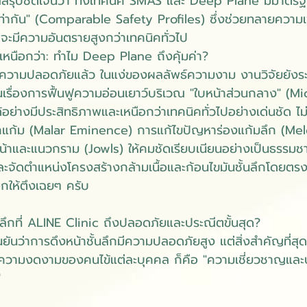
ลสรุปชัดเจนว่า ทั้งเทคนิค SMAS และ Deep Plane มีมาตร
เท่ากัน" (Comparable Safety Profiles) ซึ่งช่วยทลายความเชื่
ึกจะมีความอันตรายสูงกว่าเทคนิคทั่วไป
เหนือกว่า: ทำไม Deep Plane ถึงคุ้มค่า?
ความปลอดภัยแล้ว ในแง่ของผลลัพธ์ความงาม งานวิจัยยังระบุ
เรื่องการฟื้นฟูความอ่อนเยาว์บริเวณ "ใบหน้าส่วนกลาง" (M
อย่างมีประสิทธิภาพและเหนือกว่าเทคนิคทั่วไปอย่างเด่นชัด ไม
แก้ม (Malar Eminence) การแก้ไขปัญหาร่องแก้มลึก (Mel
าและแนวกราม (Jowls) ให้คมชัดเรียบเนียนอย่างเป็นธรรมชาต
จัดตำแหน่งโครงสร้างกล้ามเนื้อและก้อนไขมันชั้นลึกโดยตรง 
นอกให้ตึงเฉยๆ ครับ
นลึกที่ ALINE Clinic ถึงปลอดภัยและประณีตขั้นสุด?
ืนยันว่าการดึงหน้าชั้นลึกมีความปลอดภัยสูง แต่สิ่งสำคัญที่สุ
วามงดงามของคนไข้แต่ละบุคคล ก็คือ "ความเชี่ยวชาญแล
"