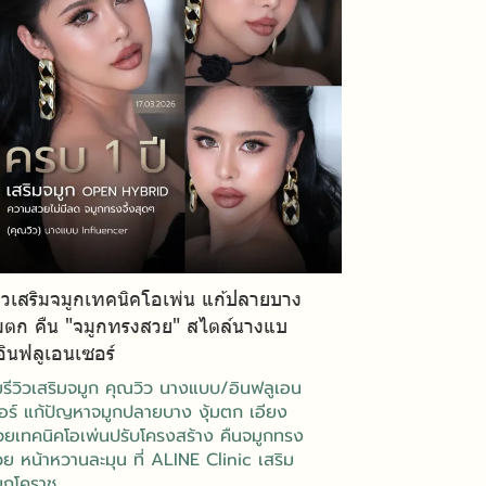
วิวเสริมจมูกเทคนิคโอเพ่น แก้ปลายบาง
ุ้มตก คืน "จมูกทรงสวย" สไตล์นางแบ
ินฟลูเอนเซอร์
รีวิวเสริมจมูก คุณวิว นางแบบ/อินฟลูเอน
อร์ แก้ปัญหาจมูกปลายบาง งุ้มตก เอียง
วยเทคนิคโอเพ่นปรับโครงสร้าง คืนจมูกทรง
ย หน้าหวานละมุน ที่ ALINE Clinic เสริม
ูกโคราช