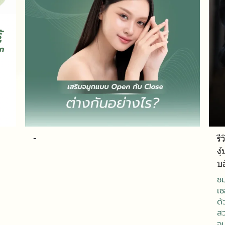
-
รี
ง
บอ
ชม
เซ
ด้
สว
จม