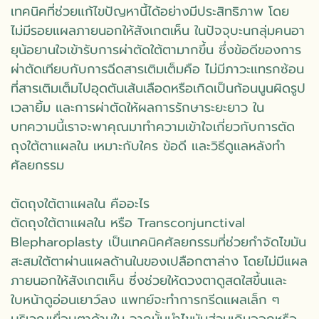
เทคนิคที่ช่วยแก้ไขปัญหานี้ได้อย่างมีประสิทธิภาพ โดย
ไม่มีรอยแผลภายนอกให้สังเกตเห็น ในปัจจุบะนกลุ่มคนอา
ยุน้อยานใจเข้ารับการผ่าตัดใต้ตามากขึ้น ซึ่งข้อดีของการ
ผ่าตัดเทียบกับการฉีดสารเติมเต็มคือ ไม่มีภาวะแทรกซ้อน
ที่สารเติมเต็มไปอุดตันเส้นเลือดหรือเกิดเป็นก้อนนูนผิดรูป
เวลายิ้ม และการผ่าตัดให้ผลการรักษาระยะยาว ใน
บทความนี้เราจะพาคุณมาทำความเข้าใจเกี่ยวกับการตัด
ถุงใต้ตาแผลใน เหมาะกับใคร ข้อดี และวิธีดูแลหลังทำ
ศัลยกรรม
ตัดถุงใต้ตาแผลใน คืออะไร
ตัดถุงใต้ตาแผลใน หรือ Transconjunctival
Blepharoplasty เป็นเทคนิคศัลยกรรมที่ช่วยกำจัดไขมัน
สะสมใต้ตาผ่านแผลด้านในของเปลือกตาล่าง โดยไม่มีแผล
ภายนอกให้สังเกตเห็น ซึ่งช่วยให้ดวงตาดูสดใสขึ้นและ
ใบหน้าดูอ่อนเยาว์ลง แพทย์จะทำการกรีดแผลเล็ก ๆ
บริเวณเยื่อบุตาด้านใน จากนั้นนำไขมันส่วนเกินออกหรือ